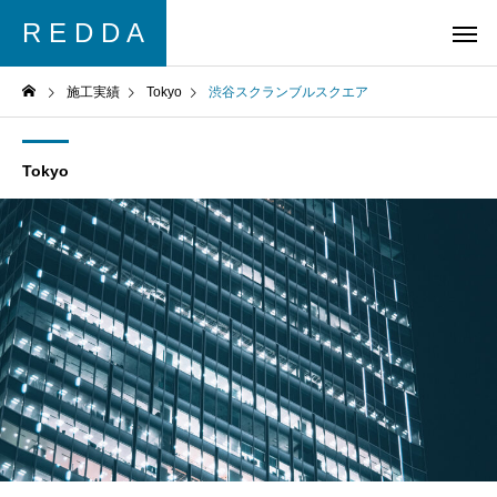
R E D D A
施工実績
Tokyo
渋谷スクランブルスクエア
Tokyo